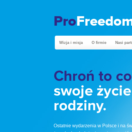
Pro
Freedo
Wizja i misja
O firmie
Nasi par
Pomagamy 
najlepszych
pomnażani
kapitału.