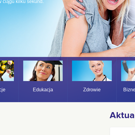
pólnie z klientem
owania pieniędzy.
Edukacja
Bizne
cje
Zdrowie
Aktua