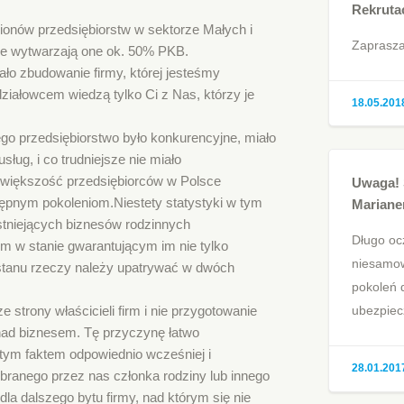
Rekruta
lionów przedsiębiorstw w sektorze Małych i
Zaprasza
 że wytwarzają one ok. 50% PKB.
ało zbudowanie firmy, której jesteśmy
działowcem wiedzą tylko Ci z Nas, którzy je
18.05.201
ego przedsiębiorstwo było konkurencyjne, miało
ług, i co trudniejsze nie miało
 większość przedsiębiorców w Polsce
Uwaga! 
ępnym pokoleniom.Niestety statystyki w tym
Mariane
stniejących biznesów rodzinnych
Długo oc
m w stanie gwarantującym im nie tylko
niesamow
o stanu rzeczy należy upatrywać w dwóch
pokoleń 
ubezpiec
e strony właścicieli firm i nie przygotowanie
 nad biznesem. Tę przyczynę łatwo
 tym faktem odpowiednio wcześniej i
28.01.201
branego przez nas członka rodziny lub innego
dla dalszego bytu firmy, nad którym się nie