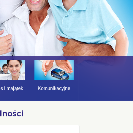
s i majątek
Komunikacyjne
lności