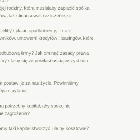
ości?
jej rodziny, którą musiałaby zapłacić spółka,
ałów. Jak sfinansować rozliczenie ze
ieliby spłacić spadkobiercy, – co z
wników, umowami kredytów i leasingów, które
z odbudową firmy? Jak ominąć zasady prawa
rmy stałby się współwłasnością wszystkich
m postawi je za nas życie. Powinniśmy
jsze pytanie;
 potrzebny kapitał, aby spokojnie
ne zagrożenia?
my taki kapitał stworzyć i ile by kosztował?