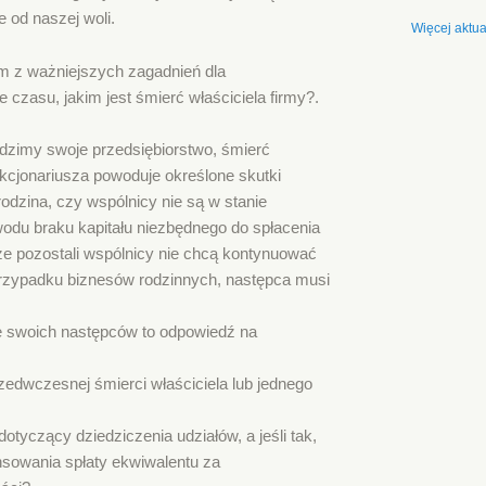
 od naszej woli.
Więcej aktual
m z ważniejszych zagadnień dla
 czasu, jakim jest śmierć właściciela firmy?.
adzimy swoje przedsiębiorstwo, śmierć
akcjonariusza powoduje określone skutki
odzina, czy wspólnicy nie są w stanie
owodu braku kapitału niezbędnego do spłacenia
ze pozostali wspólnicy nie chcą kontynuować
 przypadku biznesów rodzinnych, następca musi
ce swoich następców to odpowiedź na
rzedwczesnej śmierci właściciela lub jednego
dotyczący dziedziczenia udziałów, a jeśli tak,
ansowania spłaty ekwiwalentu za