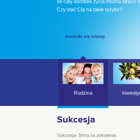
Rynek finansowy to ciągłe zmiany. Ws
tworzymy
najlepsze dla niego strategie inwest
dowiedz się wiecej
Rodzina
Inwesty
Sukcesja
Sukcesja- firma na pokolenia