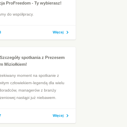
cja ProFreedom - Ty wybierasz!
my do współpracy.
8
Więcej
Szczegóły spotkania z Prezesem
m Miziołkiem!
zekiwany moment na spotkanie z
itym człowiekiem-legendą dla wielu
doradców, managerów z branży
zeniowej nastąpi już niebawem.
7
Więcej