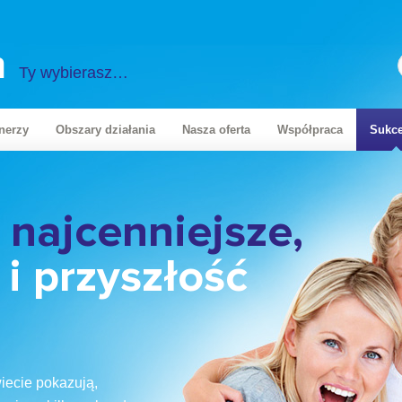
m
Ty wybierasz…
tnerzy
Obszary działania
Nasza oferta
Współpraca
Sukce
w doborze
 strategii
a Twojego