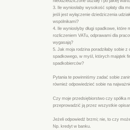
nieodziedziczone udziały i po jakiej wart
3. Ile wyniosłaby wysokość spłaty dla mo
jeśli jest wyłączenie dziedziczenia udzi
wspólnikami?
4. Ile wyniosłyby długi spadkowe, które m
rozliczeniem VATu, odprawami dla praco
wygasają?
5. Jak moja rodzina poradziłaby sobie 
spadkowego, w myśl, których majątek fi
spadkobierców?
Pytania te powinniśmy zadać sobie zani
również odpowiedzieć sobie na najważnie
Czy moje przedsiębiorstwo czy spółka ma
przeprowadzić ją przez wszystkie opisa
Jeżeli odpowiedź brzmi; nie, to czy może
Np. kredyt w banku.